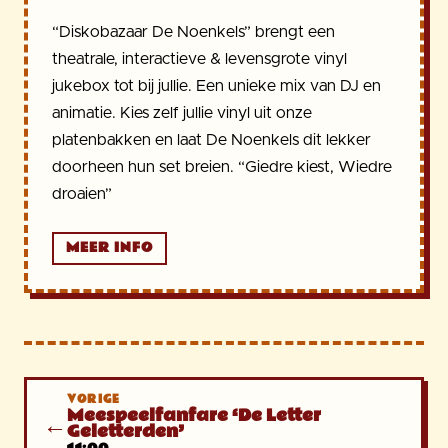
“Diskobazaar De Noenkels” brengt een
theatrale, interactieve & levensgrote vinyl
jukebox tot bij jullie. Een unieke mix van DJ en
animatie. Kies zelf jullie vinyl uit onze
platenbakken en laat De Noenkels dit lekker
doorheen hun set breien. “Giedre kiest, Wiedre
droaien”
MEER INFO
VORIGE
Meespeelfanfare ‘De Letter
←
Geletterden’